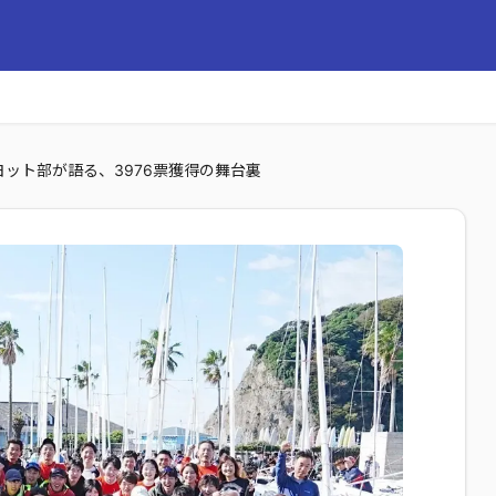
ヨット部が語る、3976票獲得の舞台裏