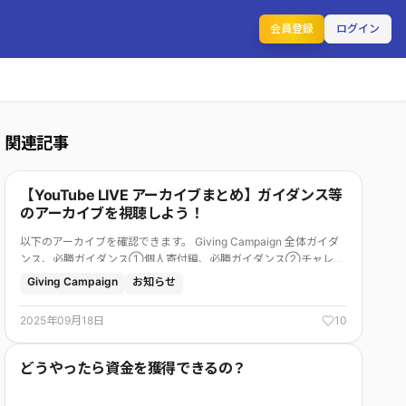
会員登録
ログイン
関連記事
【YouTube LIVE アーカイブまとめ】ガイダンス等
のアーカイブを視聴しよう！
以下のアーカイブを確認できます。 Giving Campaign 全体ガイダ
ンス、必勝ガイダンス①個人寄付編、必勝ガイダンス②チャレン
ジ賞・企業賞編、前前前夜祭、中間報告会①、ファイナルフライ
Giving Campaign
お知らせ
ト（旧名称：中間報告会②）
2025年09月18日
10
どうやったら資金を獲得できるの？